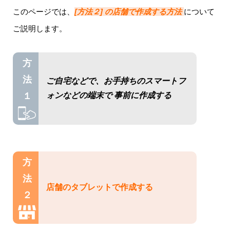
このページでは、
[方法２] の店舗で作成する方法
について
ご説明します。
方
法
ご自宅などで、お手持ちの
スマートフ
１
ォンなどの端末で 事前に作成する
方
法
店舗のタブレットで作成する
２